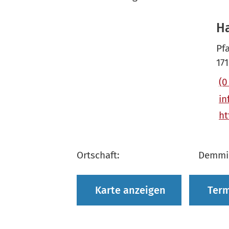
H
Pfa
17
(0
in
ht
Ortschaft:
Demmin
Karte anzeigen
Term