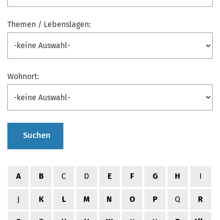
Themen / Lebenslagen:
Wohnort:
Suchen
A
B
C
D
E
F
G
H
I
J
K
L
M
N
O
P
Q
R