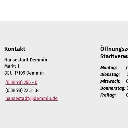
Kontakt
Öffnungsz
Stadtverw
Hansestadt Demmin
Markt 1
Montag:
ges
DEU-17109 Demmin
Dienstag:
09 
Mittwoch:
08 
(0 39 98) 256 - 0
Donnerstag:
0
(0 39 98) 22 31 34
Freitag:
08 -
hansestadt@demmin.de